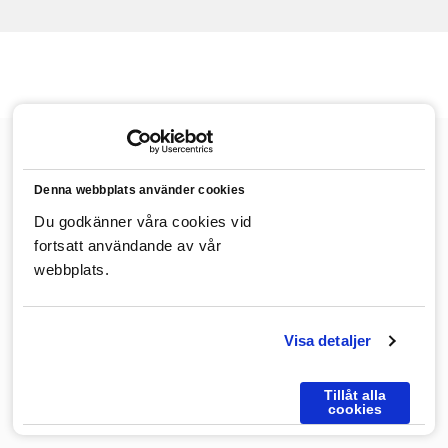
Villa Evalotta
Skolgatan 2
45740
Fjällbacka
Tel: +46
Denna webbplats använder cookies
525 76 50 60
E-post:
info@villaevalotta.se
Boka
Du godkänner våra cookies vid
rum
Integritetspolicy
fortsatt användande av vår
webbplats.
Detaljerad väderprognos
Visa detaljer
Följ oss på Facebook
Följ oss på Instagram
Powered by CMS.SE
Tillåt alla
cookies