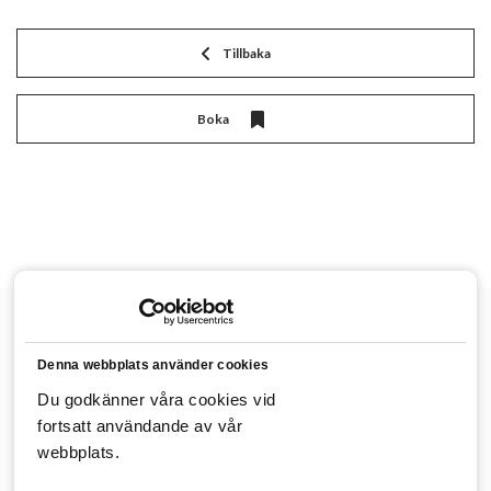
Tillbaka
Boka
Villa Evalotta
Skolgatan 2
45740
Fjällbacka
Tel: +46
Denna webbplats använder cookies
525 76 50 60
E-post:
info@villaevalotta.se
Boka
Du godkänner våra cookies vid
rum
Integritetspolicy
fortsatt användande av vår
webbplats.
Detaljerad väderprognos